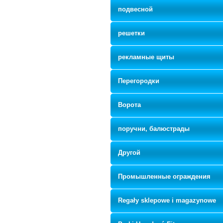
подвесной
решетки
рекламные щиты
Перегородки
Ворота
поручни, балюстрады
Другой
Промышленные ограждения
Regały sklepowe i magazynowe