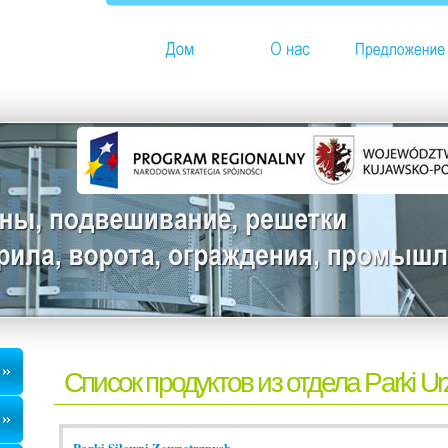
Список продуктов из отдела Parki Ur
Parki Siłowni Zewnętrznych