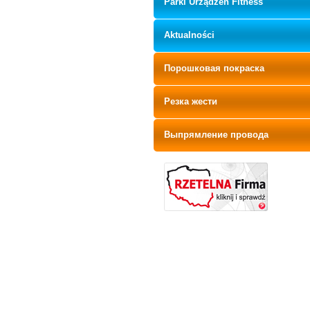
Parki Urządzeń Fitness
Aktualności
Порошковая покраска
Резка жести
Выпрямление провода