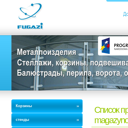
Корзины
Список пр
magazyn
стенды