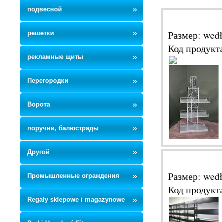
подвесной
Размер: wed
решетки
Код продукт
рекламные щиты
Перегородки
Ворота
поручни, балюстрады
Другой
Размер: wed
Промышленные ограждения
Код продукт
Regały sklepowe i magazynowe